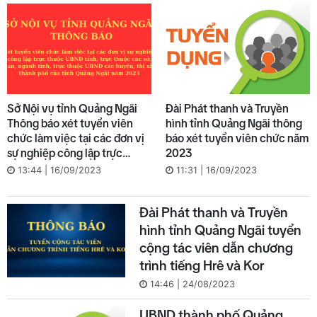
Sở Nội vụ tỉnh Quảng Ngãi
Đài Phát thanh và Truyền
Thông báo xét tuyển viên
hình tỉnh Quảng Ngãi thông
chức làm việc tại các đơn vị
báo xét tuyển viên chức năm
sự nghiệp công lập trực
2023
thuộc UBND tỉnh, trực thuộc
13:44 | 16/09/2023
11:31 | 16/09/2023
các sở, ban, ngành tỉnh, trực
thuộc UBND các huyện, thị
Đài Phát thanh và Truyền
xã, thành phố của tỉnh
Quảng Ngãi năm 2023
hình tỉnh Quảng Ngãi tuyển
cộng tác viên dẫn chương
trình tiếng Hrê và Kor
14:46 | 24/08/2023
UBND thành phố Quảng