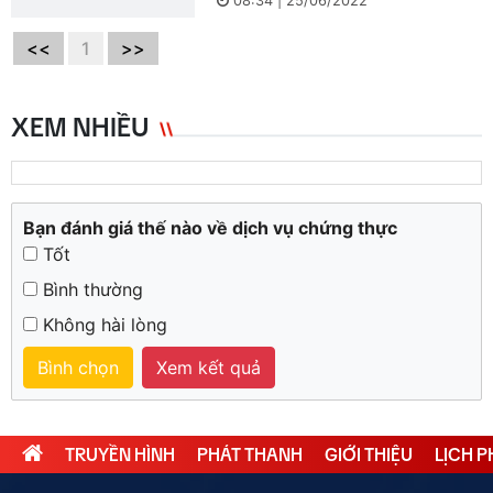
08:34 | 25/06/2022
<<
1
>>
XEM NHIỀU
Bạn đánh giá thế nào về dịch vụ chứng thực
Tốt
Bình thường
Không hài lòng
Bình chọn
Xem kết quả
TRUYỀN HÌNH
PHÁT THANH
GIỚI THIỆU
LỊCH 