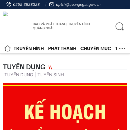
0255 3828328
dptth@quangngai.gov.vn
BÁO VÀ PHÁT THANH, TRUYỀN HÌNH
QUẢNG NGÃI
TRUYỀN HÌNH
PHÁT THANH
CHUYÊN MỤC
TIN T
TUYỂN DỤNG
TUYỂN DỤNG
TUYỂN SINH