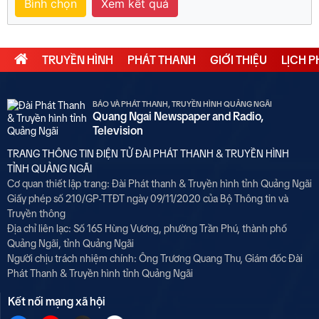
Bình chọn
Xem kết quả
TRUYỀN HÌNH
PHÁT THANH
GIỚI THIỆU
LỊCH 
BÁO VÀ PHÁT THANH, TRUYỀN HÌNH QUẢNG NGÃI
Quang Ngai Newspaper and Radio,
Television
TRANG THÔNG TIN ĐIỆN TỬ ĐÀI PHÁT THANH & TRUYỀN HÌNH
TỈNH QUẢNG NGÃI
Cơ quan thiết lập trang: Đài Phát thanh & Truyền hình tỉnh Quảng Ngãi
Giấy phép số 210/GP-TTĐT ngày 09/11/2020 của Bộ Thông tin và
Truyền thông
Địa chỉ liên lạc: Số 165 Hùng Vương, phường Trần Phú, thành phố
Quảng Ngãi, tỉnh Quảng Ngãi
Người chịu trách nhiệm chính: Ông Trương Quang Thu, Giám đốc Đài
Phát Thanh & Truyền hình tỉnh Quảng Ngãi
Kết nối mạng xã hội