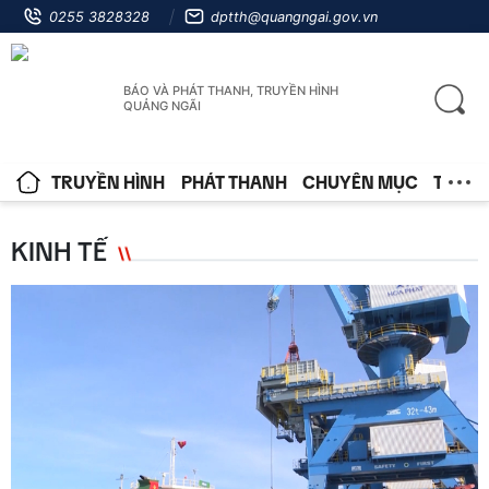
0255 3828328
dptth@quangngai.gov.vn
BÁO VÀ PHÁT THANH, TRUYỀN HÌNH
QUẢNG NGÃI
TRUYỀN HÌNH
PHÁT THANH
CHUYÊN MỤC
TIN T
KINH TẾ