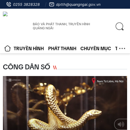
0255 3828328
dptth@quangngai.gov.vn
BÁO VÀ PHÁT THANH, TRUYỀN HÌNH
QUẢNG NGÃI
TRUYỀN HÌNH
PHÁT THANH
CHUYÊN MỤC
TIN T
CÔNG DÂN SỐ