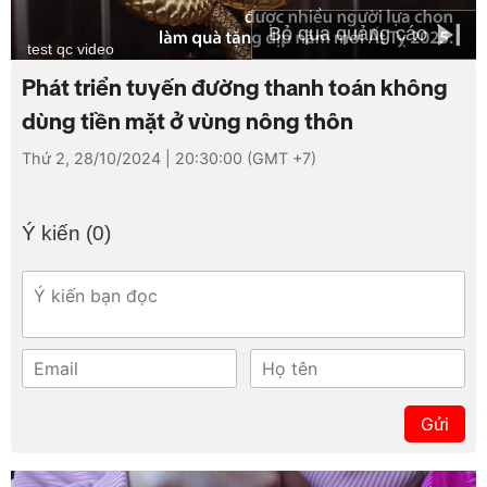
Bỏ qua quảng cáo
Loaded
:
Mute
test qc video
26.09%
Phát triển tuyến đường thanh toán không
dùng tiền mặt ở vùng nông thôn
Thứ 2, 28/10/2024 | 20:30:00 (GMT +7)
Ý kiến (
0
)
Gửi