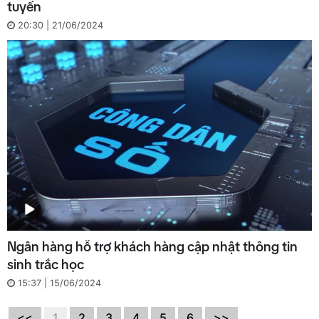
tuyến
20:30 | 21/06/2024
Ngân hàng hỗ trợ khách hàng cập nhật thông tin
sinh trắc học
15:37 | 15/06/2024
<<
1
2
3
4
5
6
>>