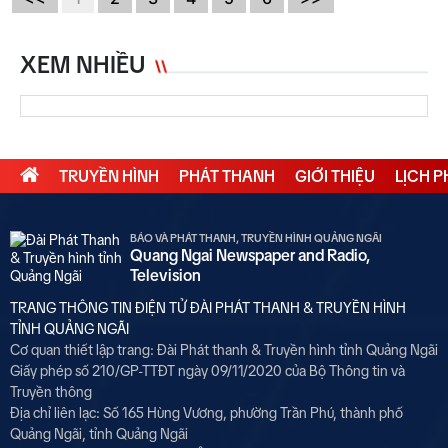
XEM NHIỀU
TRUYỀN HÌNH
PHÁT THANH
GIỚI THIỆU
LỊCH 
BÁO VÀ PHÁT THANH, TRUYỀN HÌNH QUẢNG NGÃI
Quang Ngai Newspaper and Radio,
Television
TRANG THÔNG TIN ĐIỆN TỬ ĐÀI PHÁT THANH & TRUYỀN HÌNH
TỈNH QUẢNG NGÃI
Cơ quan thiết lập trang: Đài Phát thanh & Truyền hình tỉnh Quảng Ngãi
Giấy phép số 210/GP-TTĐT ngày 09/11/2020 của Bộ Thông tin và
Truyền thông
Địa chỉ liên lạc: Số 165 Hùng Vương, phường Trần Phú, thành phố
Quảng Ngãi, tỉnh Quảng Ngãi