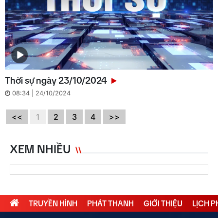
Thời sự ngày 23/10/2024
08:34 | 24/10/2024
<<
1
2
3
4
>>
XEM NHIỀU
TRUYỀN HÌNH
PHÁT THANH
GIỚI THIỆU
LỊCH 