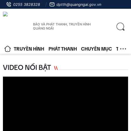
0255 3828328
dptth@quangngai.gov.vn
BÁO VÀ PHÁT THANH, TRUYỀN HÌNH
QUẢNG NGÃI
TRUYỀN HÌNH
PHÁT THANH
CHUYÊN MỤC
TIN T
VIDEO NỔI BẬT