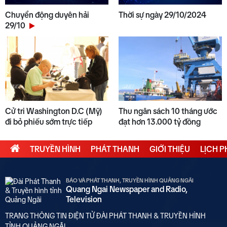
Chuyển động duyên hải
Thời sự ngày 29/10/2024
29/10
Cử tri Washington D.C (Mỹ)
Thu ngân sách 10 tháng ước
đi bỏ phiếu sớm trực tiếp
đạt hơn 13.000 tỷ đồng
TRUYỀN HÌNH
PHÁT THANH
GIỚI THIỆU
LỊCH 
BÁO VÀ PHÁT THANH, TRUYỀN HÌNH QUẢNG NGÃI
Quang Ngai Newspaper and Radio,
Television
TRANG THÔNG TIN ĐIỆN TỬ ĐÀI PHÁT THANH & TRUYỀN HÌNH
TỈNH QUẢNG NGÃI