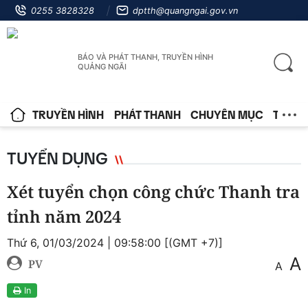
0255 3828328
dptth@quangngai.gov.vn
BÁO VÀ PHÁT THANH, TRUYỀN HÌNH
QUẢNG NGÃI
TRUYỀN HÌNH
PHÁT THANH
CHUYÊN MỤC
TIN T
TUYỂN DỤNG
Xét tuyển chọn công chức Thanh tra
tỉnh năm 2024
Thứ 6, 01/03/2024 | 09:58:00 [(GMT +7)]
A
PV
A
In