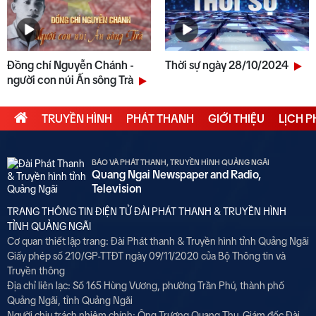
Đồng chí Nguyễn Chánh -
Thời sự ngày 28/10/2024
người con núi Ấn sông Trà
TRUYỀN HÌNH
PHÁT THANH
GIỚI THIỆU
LỊCH 
BÁO VÀ PHÁT THANH, TRUYỀN HÌNH QUẢNG NGÃI
Quang Ngai Newspaper and Radio,
Television
TRANG THÔNG TIN ĐIỆN TỬ ĐÀI PHÁT THANH & TRUYỀN HÌNH
TỈNH QUẢNG NGÃI
Cơ quan thiết lập trang: Đài Phát thanh & Truyền hình tỉnh Quảng Ngãi
Giấy phép số 210/GP-TTĐT ngày 09/11/2020 của Bộ Thông tin và
Truyền thông
Địa chỉ liên lạc: Số 165 Hùng Vương, phường Trần Phú, thành phố
Quảng Ngãi, tỉnh Quảng Ngãi
Người chịu trách nhiệm chính: Ông Trương Quang Thu, Giám đốc Đài