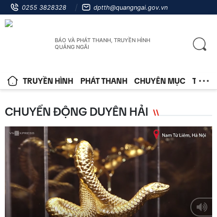
0255 3828328
dptth@quangngai.gov.vn
BÁO VÀ PHÁT THANH, TRUYỀN HÌNH
QUẢNG NGÃI
TRUYỀN HÌNH
PHÁT THANH
CHUYÊN MỤC
TIN T
CHUYỂN ĐỘNG DUYÊN HẢI