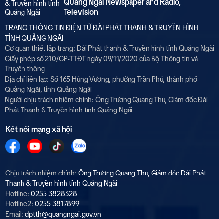
Quang Ngai Newspaper and Radio,
Television
TRANG THÔNG TIN ĐIỆN TỬ ĐÀI PHÁT THANH & TRUYỀN HÌNH
TỈNH QUẢNG NGÃI
Cơ quan thiết lập trang: Đài Phát thanh & Truyền hình tỉnh Quảng Ngãi
Giấy phép số 210/GP-TTĐT ngày 09/11/2020 của Bộ Thông tin và
Truyền thông
Địa chỉ liên lạc: Số 165 Hùng Vương, phường Trần Phú, thành phố
Quảng Ngãi, tỉnh Quảng Ngãi
Người chịu trách nhiệm chính: Ông Trương Quang Thu, Giám đốc Đài
Phát Thanh & Truyền hình tỉnh Quảng Ngãi
Kết nối mạng xã hội
Chịu trách nhiệm chính:
Ông Trương Quang Thu, Giám đốc Đài Phát
Thanh & Truyền hình tỉnh Quảng Ngãi
Hotline:
0255 3828328
Hotline2:
0255 3817899
Email:
dptth@quangngai.gov.vn