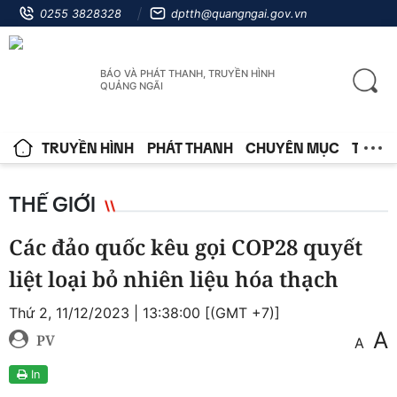
0255 3828328
dptth@quangngai.gov.vn
BÁO VÀ PHÁT THANH, TRUYỀN HÌNH
QUẢNG NGÃI
TRUYỀN HÌNH
PHÁT THANH
CHUYÊN MỤC
TIN T
THẾ GIỚI
Các đảo quốc kêu gọi COP28 quyết
liệt loại bỏ nhiên liệu hóa thạch
Thứ 2, 11/12/2023 | 13:38:00 [(GMT +7)]
A
PV
A
In