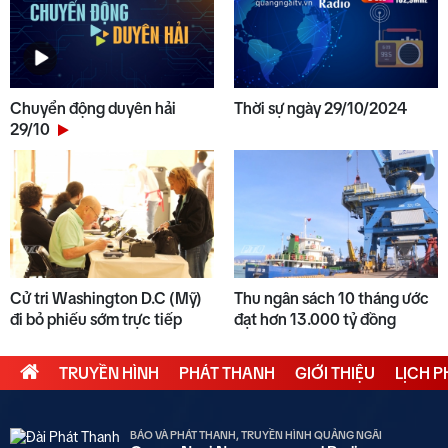
Chuyển động duyên hải
Thời sự ngày 29/10/2024
29/10
Cử tri Washington D.C (Mỹ)
Thu ngân sách 10 tháng ước
đi bỏ phiếu sớm trực tiếp
đạt hơn 13.000 tỷ đồng
TRUYỀN HÌNH
PHÁT THANH
GIỚI THIỆU
LỊCH 
BÁO VÀ PHÁT THANH, TRUYỀN HÌNH QUẢNG NGÃI